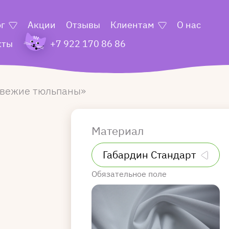
ог
Акции
Отзывы
Клиентам
О нас
кты
+7 922 170 86 86
вежие тюльпаны
Материал
Обязательное поле