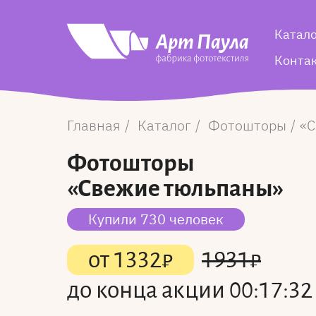
Катал
Конта
Главная
Каталог
Фотошторы
С
Фотошторы
«Свежие тюльпаны»
Купили 730 человек
от
1332
₽
1931
₽
до конца акции
00:17:31