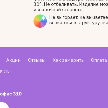
30°. Не отбеливать. Изделие мо
изнаночной стороны.
Не выгорает, не выцветает
впекается в структуру тк
Акции
Отзывы
Как замерить
Оплата
акты
 офис 310