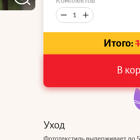
Комплектов
1
Итого:
В ко
Уход
Фототекстиль выдерживает до 