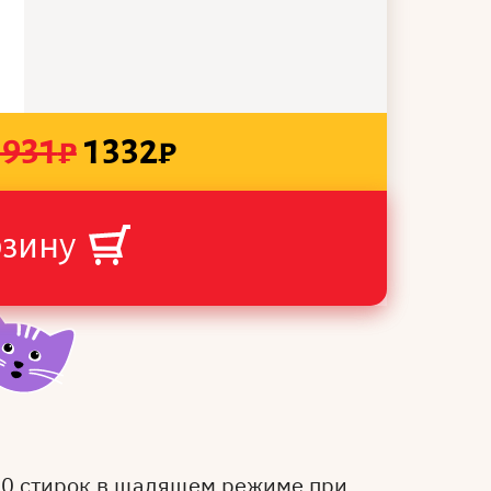
1931
₽
1332
₽
рзину
50 стирок в щадящем режиме при