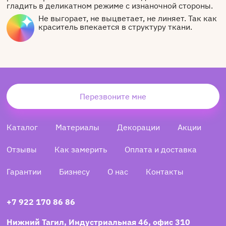
гладить в деликатном режиме с изнаночной стороны.
Не выгорает, не выцветает, не линяет. Так как
краситель впекается в структуру ткани.
Перезвоните мне
Каталог
Материалы
Декорации
Акции
Отзывы
Как замерить
Оплата и доставка
Гарантии
Бизнесу
О нас
Контакты
+7 922 170 86 86
Нижний Тагил, Индустриальная 46, офис 310