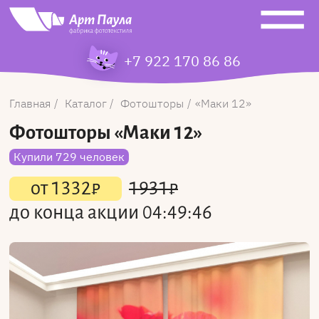
+7 922 170 86 86
Главная
Каталог
Фотошторы
Маки 12
Фотошторы
«Маки 12»
Купили 729 человек
от
1332
₽
1931
₽
до конца акции
04:49:46