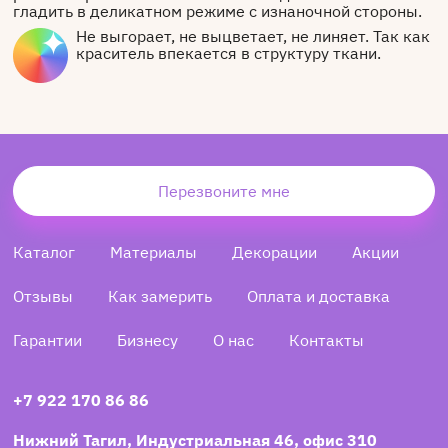
гладить в деликатном режиме с изнаночной стороны.
Не выгорает, не выцветает, не линяет. Так как
краситель впекается в структуру ткани.
Перезвоните мне
Каталог
Материалы
Декорации
Акции
Отзывы
Как замерить
Оплата и доставка
Гарантии
Бизнесу
О нас
Контакты
+7 922 170 86 86
Нижний Тагил, Индустриальная 46, офис 310