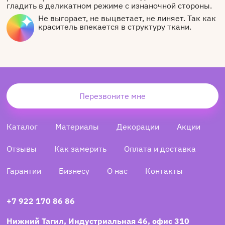
гладить в деликатном режиме с изнаночной стороны.
Не выгорает, не выцветает, не линяет. Так как
краситель впекается в структуру ткани.
Перезвоните мне
Каталог
Материалы
Декорации
Акции
Отзывы
Как замерить
Оплата и доставка
Гарантии
Бизнесу
О нас
Контакты
+7 922 170 86 86
Нижний Тагил, Индустриальная 46, офис 310