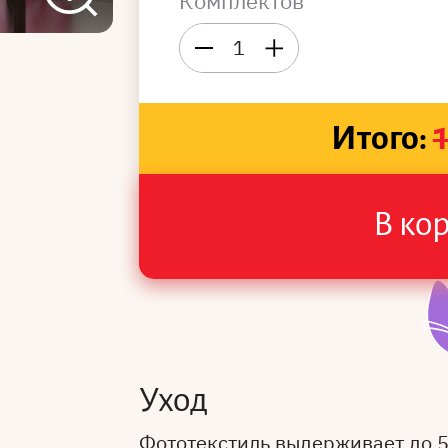
Комплектов
1
Итого:
В ко
Уход
Фототекстиль выдерживает до 