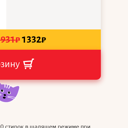
1931
₽
1332
₽
рзину
50 стирок в щадящем режиме при