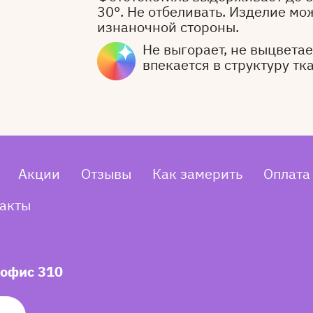
30°. Не отбеливать. Изделие мо
изнаночной стороны.
Не выгорает, не выцветает
впекается в структуру тк
Акции
Отзывы
Как замерить
Оплата
акты
 офис 310