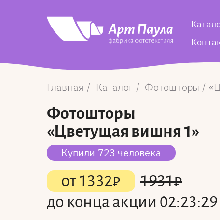
Катал
Конта
Главная
Каталог
Фотошторы
Ц
Фотошторы
«Цветущая вишня 1»
Купили 723 человека
от
1332
₽
1931
₽
до конца акции
02:23:29