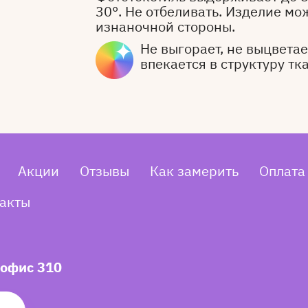
30°. Не отбеливать. Изделие мо
изнаночной стороны.
Не выгорает, не выцветает
впекается в структуру тк
Акции
Отзывы
Как замерить
Оплата
акты
 офис 310