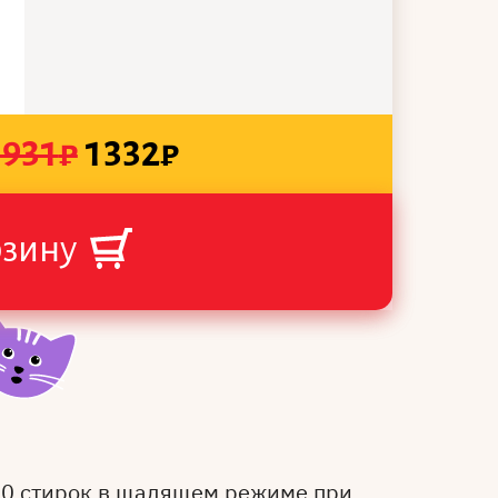
1931
₽
1332
₽
рзину
50 стирок в щадящем режиме при