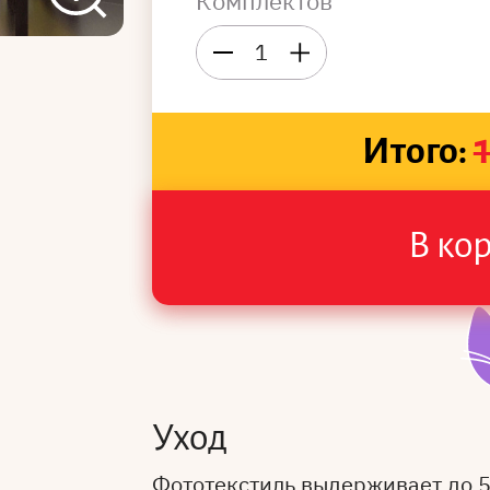
Комплектов
1
Итого:
В ко
Уход
Фототекстиль выдерживает до 