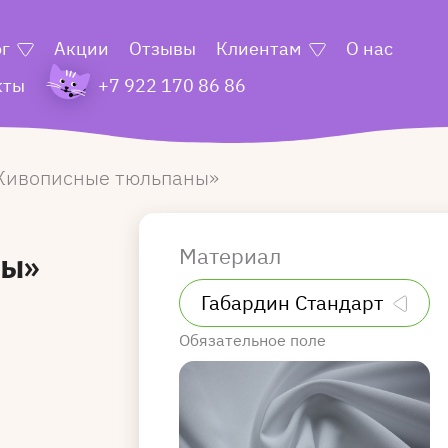
ог
Акции
Отзывы
Клиентам
О нас
кты
+7 922 170 86 86
ивописные тюльпаны
Материал
ны»
Обязательное поле