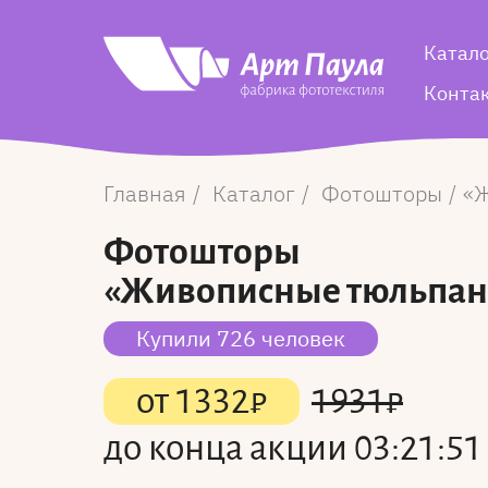
Катал
Конта
Главная
Каталог
Фотошторы
Ж
Фотошторы
«Живописные тюльпа
Купили 726 человек
от
1332
₽
1931
₽
до конца акции
03:21:50