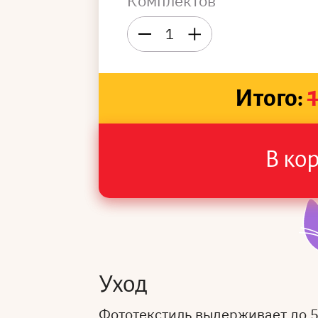
Комплектов
1
Итого:
В ко
Уход
Фототекстиль выдерживает до 