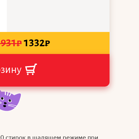
1931
₽
1332
₽
рзину
50 стирок в щадящем режиме при