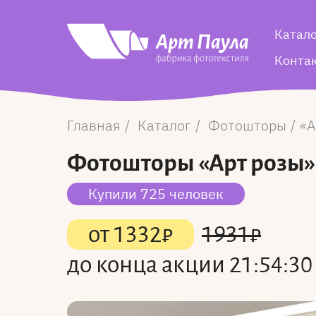
Катал
Конта
Главная
Каталог
Фотошторы
А
Фотошторы
«Арт розы»
Купили 725 человек
от
1332
₽
1931
₽
до конца акции
21:54:30