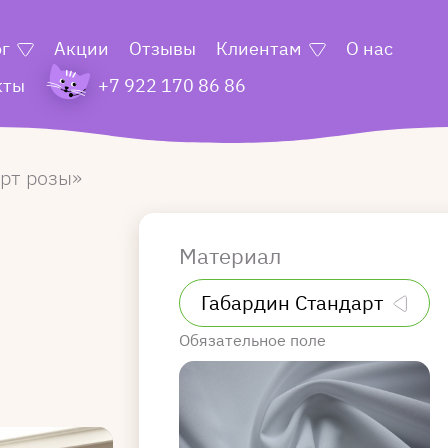
ог
Акции
Отзывы
Клиентам
О нас
кты
+7 922 170 86 86
рт розы
Материал
Обязательное поле