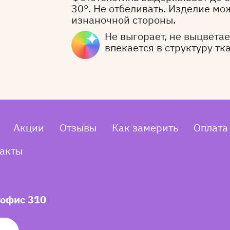
30°. Не отбеливать. Изделие мо
изнаночной стороны.
Не выгорает, не выцветает
впекается в структуру тк
Акции
Отзывы
Как замерить
Оплата
акты
 офис 310