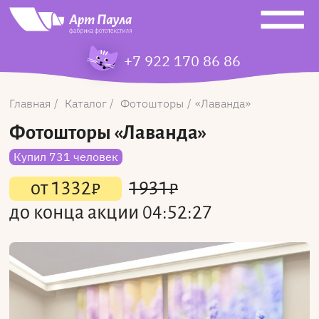
+7 922 170 86 86
Главная
Каталог
Фотошторы
Лаванда
Фотошторы
«Лаванда»
Купил 731 человек
от
1332
₽
1931
₽
до конца акции
04:52:27