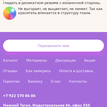
гладить в деликатном режиме с изнаночной стороны.
Не выгорает, не выцветает, не линяет. Так как
краситель впекается в структуру ткани.
Перезвоните мне
Каталог
Материалы
Декорации
Акции
Отзывы
Как замерить
Оплата и доставка
Гарантии
Бизнесу
О нас
Контакты
+7 922 170 86 86
Нижний Тагил, Индустриальная 46, офис 310