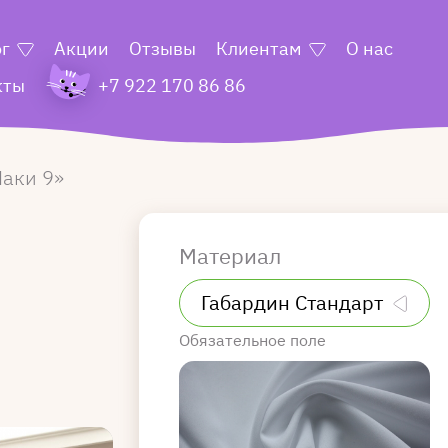
ог
Акции
Отзывы
Клиентам
О нас
кты
+7 922 170 86 86
аки 9
Материал
Обязательное поле