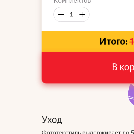
Комплектов
1
Итого:
В ко
Уход
Фототекстиль выдерживает до 