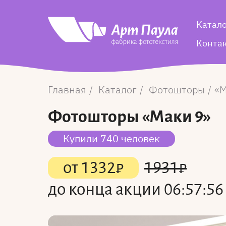
Катал
Конта
Главная
Каталог
Фотошторы
М
Фотошторы
«Маки 9»
Купили 740 человек
от
1332
₽
1931
₽
до конца акции
06:57:56