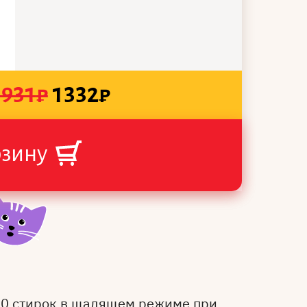
1931
₽
1332
₽
рзину
50 стирок в щадящем режиме при