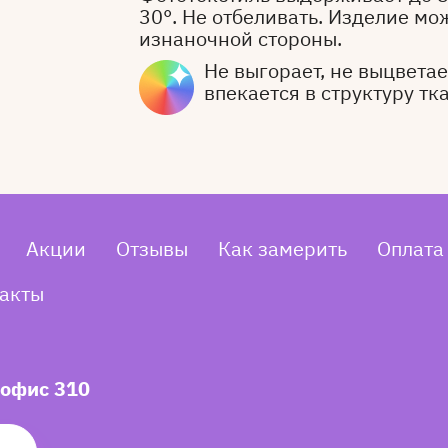
30°. Не отбеливать. Изделие мо
изнаночной стороны.
Не выгорает, не выцветает
впекается в структуру тк
Акции
Отзывы
Как замерить
Оплата
акты
 офис 310