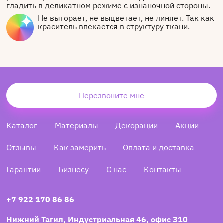
гладить в деликатном режиме с изнаночной стороны.
Не выгорает, не выцветает, не линяет. Так как
краситель впекается в структуру ткани.
Перезвоните мне
Каталог
Материалы
Декорации
Акции
Отзывы
Как замерить
Оплата и доставка
Гарантии
Бизнесу
О нас
Контакты
+7 922 170 86 86
Нижний Тагил, Индустриальная 46, офис 310