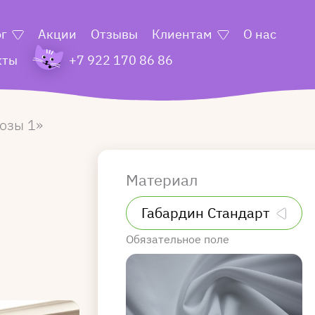
ог
Акции
Отзывы
Клиентам
О нас
кты
+7 922 170 86 86
озы 1
Материал
Обязательное поле