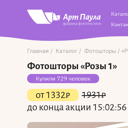
Катал
Конта
Главная
Каталог
Фотошторы
Р
Фотошторы
«Розы 1»
Купили 729 человек
от
1332
₽
1931
₽
до конца акции
15:02:56