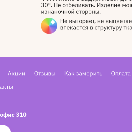
30°. Не отбеливать. Изделие мо
изнаночной стороны.
Не выгорает, не выцветает
впекается в структуру тк
Акции
Отзывы
Как замерить
Оплата
акты
 офис 310