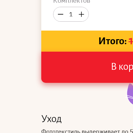
Комплектов
1
Итого:
В ко
Уход
Фототекстиль выдерживает до 