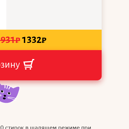
1931
₽
1332
₽
рзину
50 стирок в щадящем режиме при