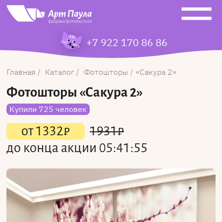
+7 922 170 86 86
Главная
Каталог
Фотошторы
Сакура 2
Фотошторы
«Сакура 2»
Купили 725 человек
от
1332
₽
1931
₽
до конца акции
05:41:55