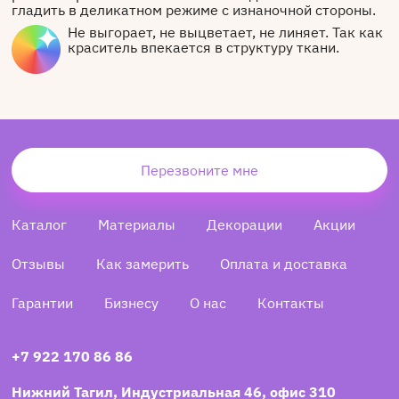
гладить в деликатном режиме с изнаночной стороны.
Не выгорает, не выцветает, не линяет. Так как
краситель впекается в структуру ткани.
Перезвоните мне
Каталог
Материалы
Декорации
Акции
Отзывы
Как замерить
Оплата и доставка
Гарантии
Бизнесу
О нас
Контакты
+7 922 170 86 86
Нижний Тагил, Индустриальная 46, офис 310