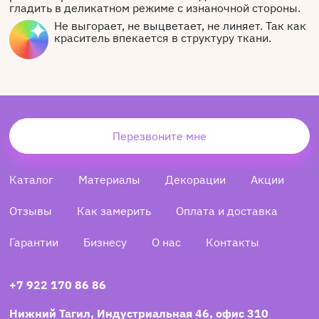
гладить в деликатном режиме с изнаночной стороны.
Не выгорает, не выцветает, не линяет. Так как
краситель впекается в структуру ткани.
Перезвоните мне
Каталог
Материалы
Декорации
Акции
Отзывы
Как замерить
Оплата и доставка
Гарантии
Бизнесу
О нас
Контакты
+7 922 170 86 86
Нижний Тагил, Индустриальная 46, офис 310