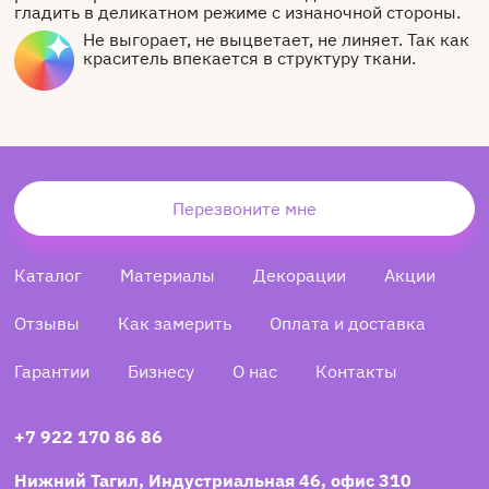
гладить в деликатном режиме с изнаночной стороны.
Не выгорает, не выцветает, не линяет. Так как
краситель впекается в структуру ткани.
Перезвоните мне
Каталог
Материалы
Декорации
Акции
Отзывы
Как замерить
Оплата и доставка
Гарантии
Бизнесу
О нас
Контакты
+7 922 170 86 86
Нижний Тагил, Индустриальная 46, офис 310