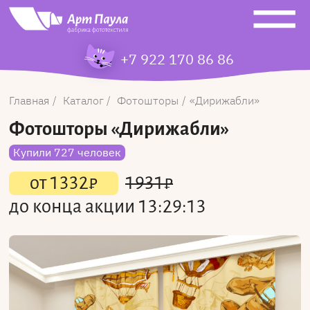
+7 922 170 86 86
Главная
Каталог
Фотошторы
Дирижабли
Фотошторы
«Дирижабли»
Купили 727 человек
от
1332
₽
1931
₽
до конца акции
13:29:13