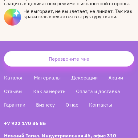
гладить в деликатном режиме с изнаночной стороны.
Не выгорает, не выцветает, не линяет. Так как
краситель впекается в структуру ткани.
Перезвоните мне
Каталог
Материалы
Декорации
Акции
Отзывы
Как замерить
Оплата и доставка
Гарантии
Бизнесу
О нас
Контакты
+7 922 170 86 86
Нижний Тагил, Индустриальная 46, офис 310