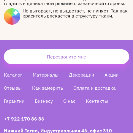
гладить в деликатном режиме с изнаночной стороны.
Не выгорает, не выцветает, не линяет. Так как
краситель впекается в структуру ткани.
Перезвоните мне
Каталог
Материалы
Декорации
Акции
Отзывы
Как замерить
Оплата и доставка
Гарантии
Бизнесу
О нас
Контакты
+7 922 170 86 86
Нижний Тагил, Индустриальная 46, офис 310