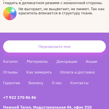
гладить в деликатном режиме с изнаночной стороны.
Не выгорает, не выцветает, не линяет. Так как
краситель впекается в структуру ткани.
Перезвоните мне
Каталог
Материалы
Декорации
Акции
Отзывы
Как замерить
Оплата и доставка
Гарантии
Бизнесу
О нас
Контакты
+7 922 170 86 86
Нижний Тагил, Индустриальная 46, офис 310