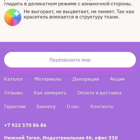
гладить в деликатном режиме с изнаночной стороны.
Не выгорает, не выцветает, не линяет. Так как
краситель впекается в структуру ткани.
Перезвоните мне
Каталог
Материалы
Декорации
Акции
Отзывы
Как замерить
Оплата и доставка
Гарантии
Бизнесу
О нас
Контакты
+7 922 170 86 86
Нижний Тагил, Индустриальная 46, офис 310