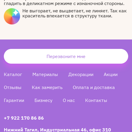
гладить в деликатном режиме с изнаночной стороны.
Не выгорает, не выцветает, не линяет. Так как
краситель впекается в структуру ткани.
Перезвоните мне
Каталог
Материалы
Декорации
Акции
Отзывы
Как замерить
Оплата и доставка
Гарантии
Бизнесу
О нас
Контакты
+7 922 170 86 86
Нижний Тагил, Индустриальная 46, офис 310