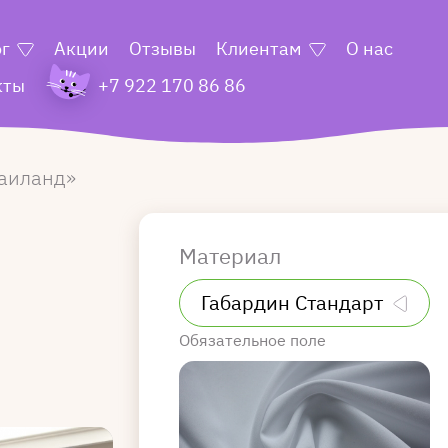
ог
Акции
Отзывы
Клиентам
О нас
кты
+7 922 170 86 86
аиланд
Материал
Обязательное поле