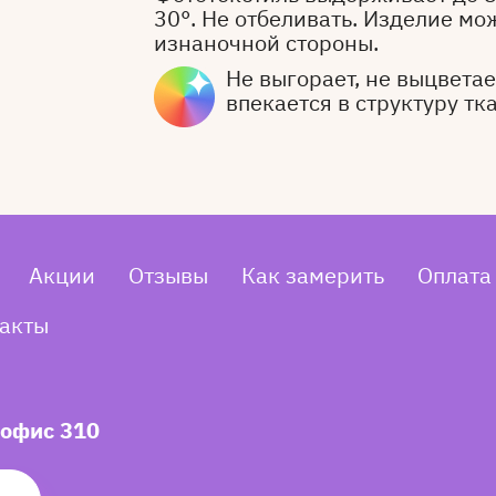
30°. Не отбеливать. Изделие мо
изнаночной стороны.
Не выгорает, не выцветает
впекается в структуру тк
Акции
Отзывы
Как замерить
Оплата
акты
 офис 310