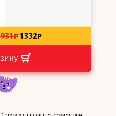
1931
₽
1332
₽
рзину
50 стирок в щадящем режиме при