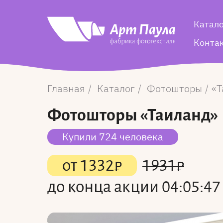
Катал
Конта
Главная
Каталог
Фотошторы
Т
Фотошторы
«Таиланд»
Купили 724 человека
от
1332
₽
1931
₽
до конца акции
04:05:47