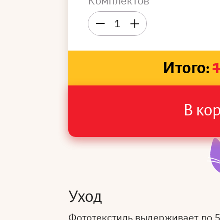
Комплектов
1
Итого:
В ко
Уход
Фототекстиль выдерживает до 