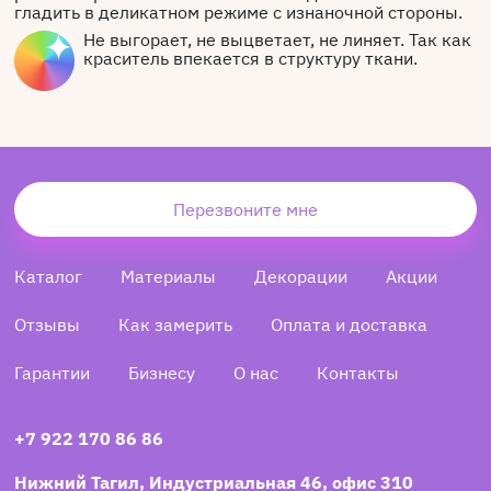
гладить в деликатном режиме с изнаночной стороны.
Не выгорает, не выцветает, не линяет. Так как
краситель впекается в структуру ткани.
Перезвоните мне
Каталог
Материалы
Декорации
Акции
Отзывы
Как замерить
Оплата и доставка
Гарантии
Бизнесу
О нас
Контакты
+7 922 170 86 86
Нижний Тагил, Индустриальная 46, офис 310