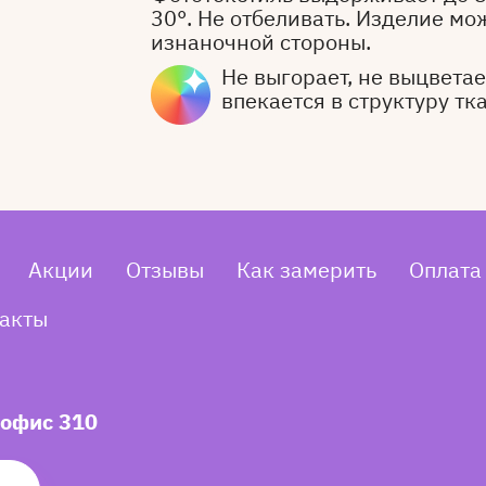
30°. Не отбеливать. Изделие мо
изнаночной стороны.
Не выгорает, не выцветает
впекается в структуру тк
Акции
Отзывы
Как замерить
Оплата
акты
 офис 310