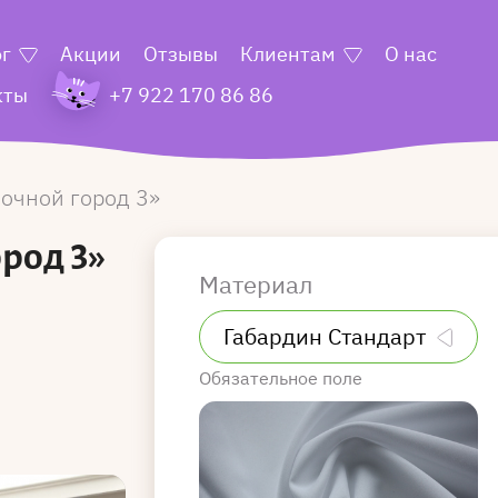
ог
Акции
Отзывы
Клиентам
О нас
кты
+7 922 170 86 86
очной город 3
род 3»
Материал
Обязательное поле