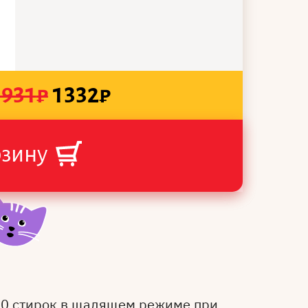
1931
₽
1332
₽
рзину
50 стирок в щадящем режиме при