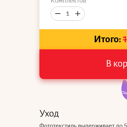
Комплектов
1
Итого:
В ко
Уход
Фототекстиль выдерживает до 