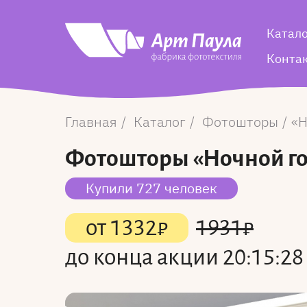
Катал
Конта
Главная
Каталог
Фотошторы
Н
Фотошторы
«Ночной го
Купили 727 человек
от
1332
₽
1931
₽
до конца акции
20:15:27