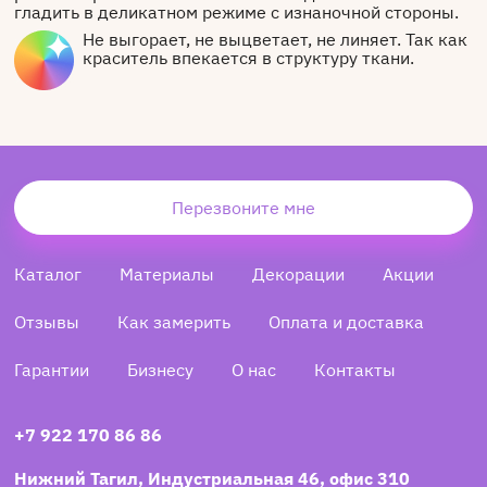
гладить в деликатном режиме с изнаночной стороны.
Не выгорает, не выцветает, не линяет. Так как
краситель впекается в структуру ткани.
Перезвоните мне
Каталог
Материалы
Декорации
Акции
Отзывы
Как замерить
Оплата и доставка
Гарантии
Бизнесу
О нас
Контакты
+7 922 170 86 86
Нижний Тагил, Индустриальная 46, офис 310