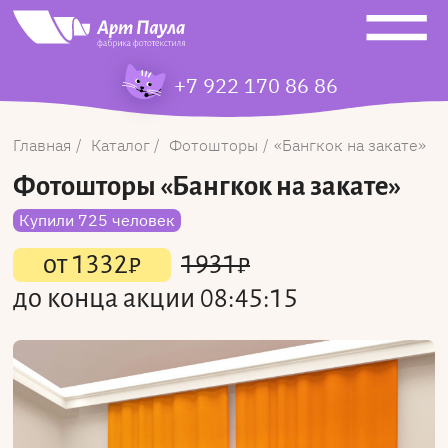
+7 922 170 86 86
Главная
Каталог
Фотошторы
Бангкок на закате
Фотошторы
«Бангкок на закате»
Купили 725 человек
от
1332
₽
1931
₽
до конца акции
08:45:15