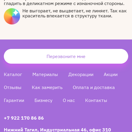
гладить в деликатном режиме с изнаночной стороны.
Не выгорает, не выцветает, не линяет. Так как
краситель впекается в структуру ткани.
Перезвоните мне
Каталог
Материалы
Декорации
Акции
Отзывы
Как замерить
Оплата и доставка
Гарантии
Бизнесу
О нас
Контакты
+7 922 170 86 86
Нижний Тагил, Индустриальная 46, офис 310