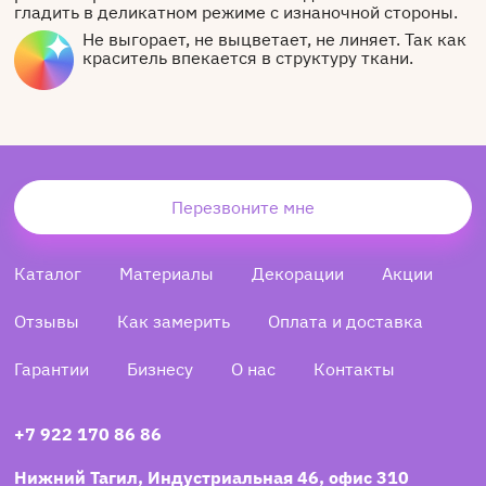
гладить в деликатном режиме с изнаночной стороны.
Не выгорает, не выцветает, не линяет. Так как
краситель впекается в структуру ткани.
Перезвоните мне
Каталог
Материалы
Декорации
Акции
Отзывы
Как замерить
Оплата и доставка
Гарантии
Бизнесу
О нас
Контакты
+7 922 170 86 86
Нижний Тагил, Индустриальная 46, офис 310