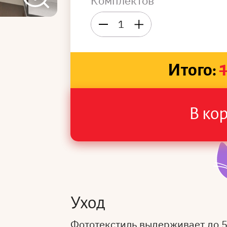
Комплектов
1
Итого:
В ко
Уход
Фототекстиль выдерживает до 