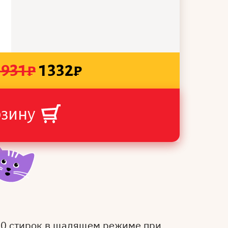
1931
₽
1332
₽
рзину
50 стирок в щадящем режиме при