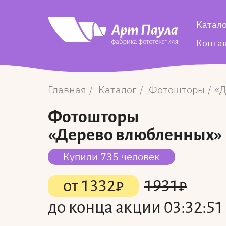
Катал
Конта
Главная
Каталог
Фотошторы
Д
Фотошторы
«Дерево влюбленных»
Купили 735 человек
от
1332
₽
1931
₽
до конца акции
03:32:51