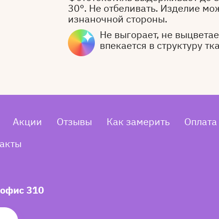
30°. Не отбеливать. Изделие мо
изнаночной стороны.
Не выгорает, не выцветает
впекается в структуру тк
Акции
Отзывы
Как замерить
Оплата
акты
 офис 310