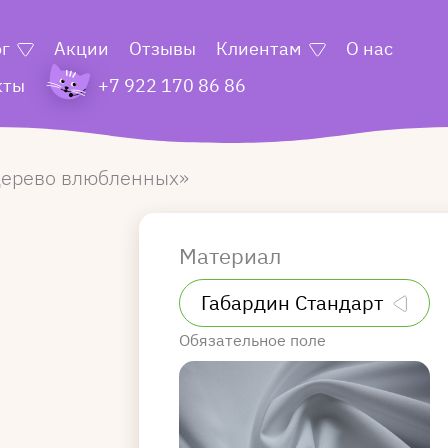
ог
Акции
Отзывы
Клиентам
О нас
кты
+7 922 170 86 86
ерево влюбленных
Материал
Обязательное поле