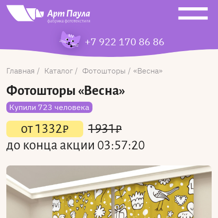
+7 922 170 86 86
Главная
Каталог
Фотошторы
Весна
Фотошторы
«Весна»
Купили 723 человека
от
1332
₽
1931
₽
до конца акции
03:57:20