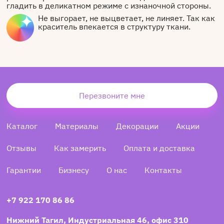
гладить в деликатном режиме с изнаночной стороны.
Не выгорает, не выцветает, не линяет. Так как
краситель впекается в структуру ткани.
Перезвоните мне
Каталог
Материалы
Декорации
Акции
Отзывы
Как замерить
Оплата и доставка
Гарантии
Бизнесу
О нас
Контакты
+7 922 170 86 86
Нижний Тагил, Индустриальная 46, офис 310