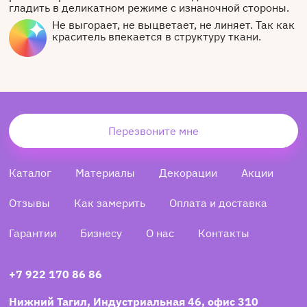
гладить в деликатном режиме с изнаночной стороны.
Не выгорает, не выцветает, не линяет. Так как
краситель впекается в структуру ткани.
Перезвоните мне
Каталог
Материалы
Декорации
Акции
Отзывы
Как замерить
Оплата и доставка
Гарантии
Бизнесу
О нас
Контакты
+7 922 170 86 86
Нижний Тагил, Индустриальная 46, офис 310