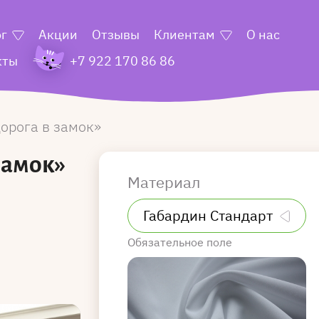
ог
Акции
Отзывы
Клиентам
О нас
кты
+7 922 170 86 86
орога в замок
замок»
Материал
Обязательное поле