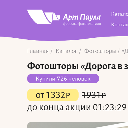
Катал
Конта
Главная
Каталог
Фотошторы
Д
Фотошторы
«Дорога в 
Купили 726 человек
от
1332
₽
1931
₽
до конца акции
01:23:29