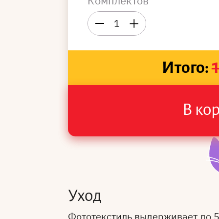
Комплектов
1
Итого:
В ко
Уход
Фототекстиль выдерживает до 