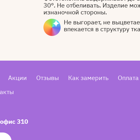
30°. Не отбеливать. Изделие мо
изнаночной стороны.
Не выгорает, не выцветает
впекается в структуру тк
Акции
Отзывы
Как замерить
Оплата
акты
 офис 310