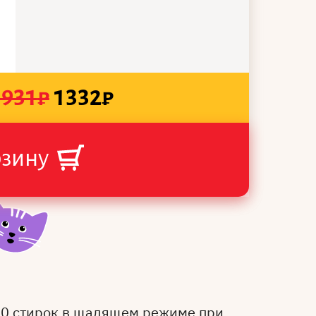
1931
₽
1332
₽
рзину
50 стирок в щадящем режиме при