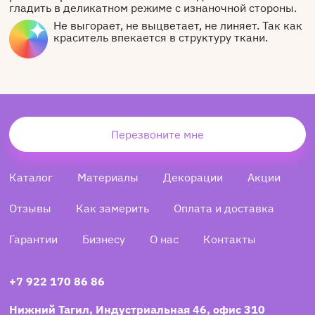
гладить в деликатном режиме с изнаночной стороны.
Не выгорает, не выцветает, не линяет. Так как
краситель впекается в структуру ткани.
Перезвоните мне
Каталог
Материалы
Декорации
Акции
Отзывы
Как замерить
Оплата и доставка
Гарантии
Бизнесу
О нас
Контакты
+7 922 170 86 86
Нижний Тагил, Индустриальная 46, офис 310