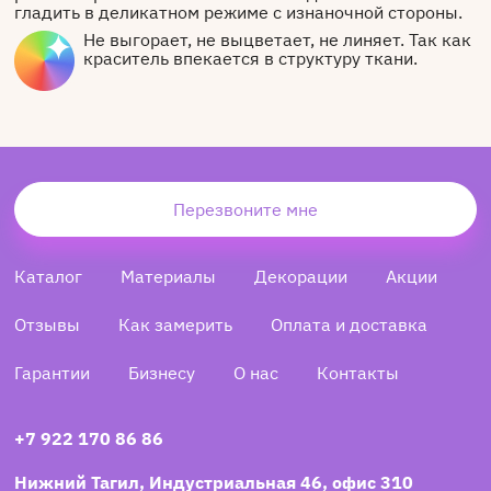
гладить в деликатном режиме с изнаночной стороны.
Не выгорает, не выцветает, не линяет. Так как
краситель впекается в структуру ткани.
Перезвоните мне
Каталог
Материалы
Декорации
Акции
Отзывы
Как замерить
Оплата и доставка
Гарантии
Бизнесу
О нас
Контакты
+7 922 170 86 86
Нижний Тагил, Индустриальная 46, офис 310