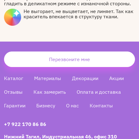
гладить в деликатном режиме с изнаночной стороны.
Не выгорает, не выцветает, не линяет. Так как
краситель впекается в структуру ткани.
Перезвоните мне
Каталог
Материалы
Декорации
Акции
Отзывы
Как замерить
Оплата и доставка
Гарантии
Бизнесу
О нас
Контакты
+7 922 170 86 86
Нижний Тагил, Индустриальная 46, офис 310