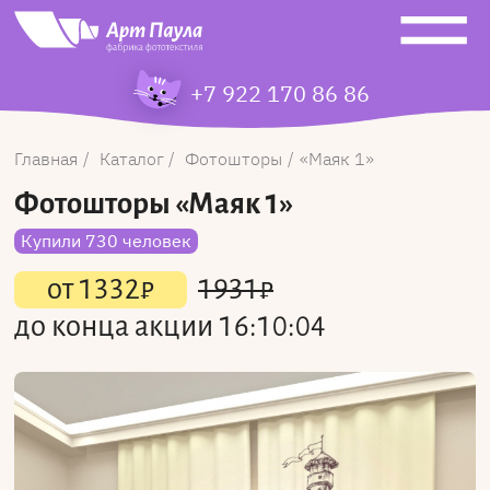
+7 922 170 86 86
Главная
Каталог
Фотошторы
Маяк 1
Фотошторы
«Маяк 1»
Купили 730 человек
от
1332
₽
1931
₽
до конца акции
16:10:04