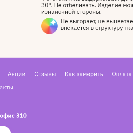
30°. Не отбеливать. Изделие мо
изнаночной стороны.
Не выгорает, не выцветает
впекается в структуру тк
Акции
Отзывы
Как замерить
Оплата
акты
 офис 310