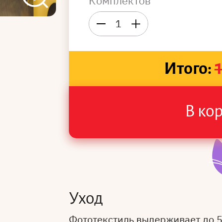
Комплектов
1
Итого:
В ко
Уход
Фототекстиль выдерживает до 