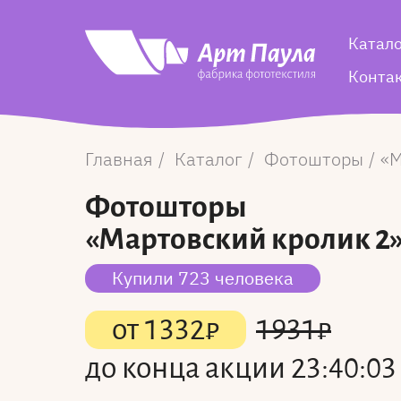
Катал
Конта
Главная
Каталог
Фотошторы
М
Фотошторы
«Мартовский кролик 2
Купили 723 человека
от
1332
₽
1931
₽
до конца акции
23:40:03