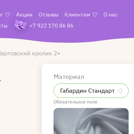
ог
Акции
Отзывы
Клиентам
О нас
кты
+7 922 170 86 86
артовский кролик 2
Материал
»
Обязательное поле