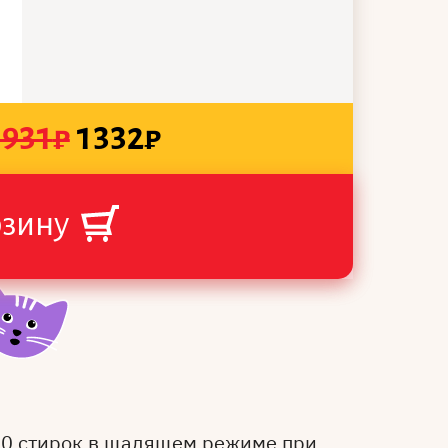
1931
₽
1332
₽
рзину
50 стирок в щадящем режиме при