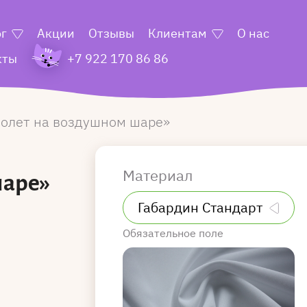
ог
Акции
Отзывы
Клиентам
О нас
кты
+7 922 170 86 86
олет на воздушном шаре
Материал
шаре»
Обязательное поле