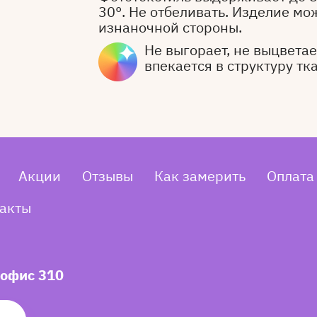
30°. Не отбеливать. Изделие мо
изнаночной стороны.
Не выгорает, не выцветает
впекается в структуру тк
Акции
Отзывы
Как замерить
Оплата
акты
 офис 310