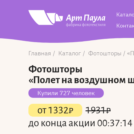
Катал
Конта
Главная
Каталог
Фотошторы
П
Фотошторы
«Полет на воздушном 
Купили 727 человек
от
1332
₽
1931
₽
до конца акции
00:37:14