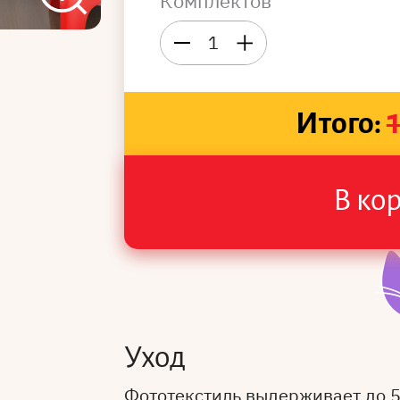
Комплектов
1
Итого:
В ко
Уход
Фототекстиль выдерживает до 