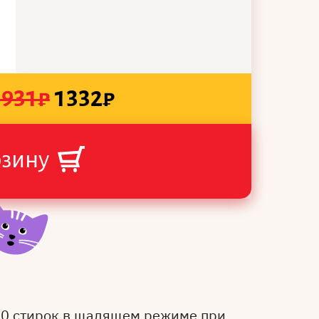
1931
₽
1332
₽
рзину
50 стирок в щадящем режиме при