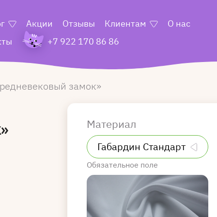
ог
Акции
Отзывы
Клиентам
О нас
кты
+7 922 170 86 86
редневековый замок
Материал
к»
Обязательное поле