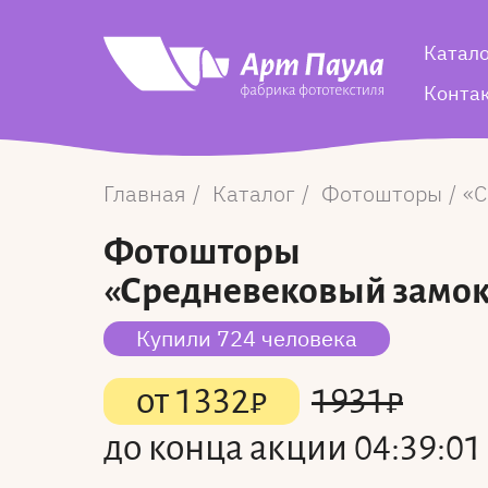
Катал
Конта
Главная
Каталог
Фотошторы
С
Фотошторы
«Средневековый замо
Купили 724 человека
от
1332
₽
1931
₽
до конца акции
04:39:01