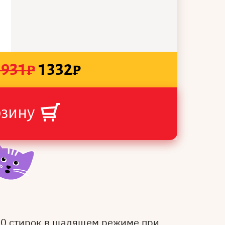
1931
₽
1332
₽
рзину
50 стирок в щадящем режиме при