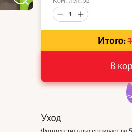
Комплектов
1
Итого:
В ко
Уход
Фототекстиль выдерживает до 