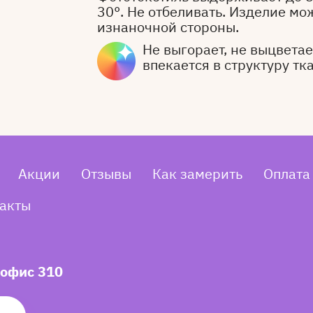
30°. Не отбеливать. Изделие мо
изнаночной стороны.
Не выгорает, не выцветает
впекается в структуру тк
Акции
Отзывы
Как замерить
Оплата
акты
 офис 310