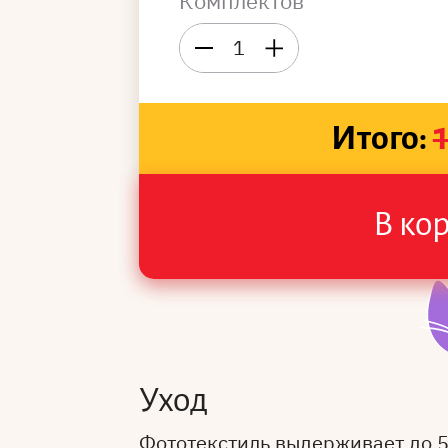
Комплектов
1
Итого:
В ко
Уход
Фототекстиль выдерживает до 