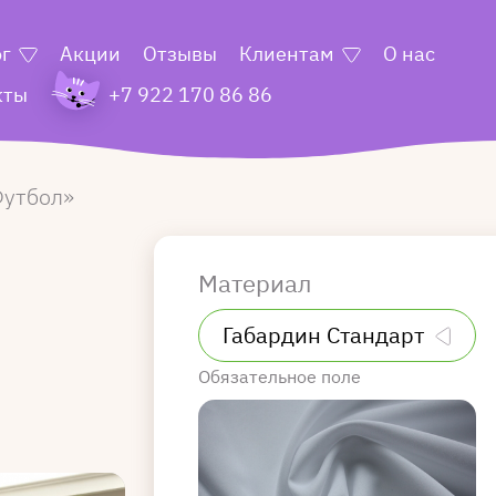
ог
Акции
Отзывы
Клиентам
О нас
кты
+7 922 170 86 86
утбол
Материал
Обязательное поле