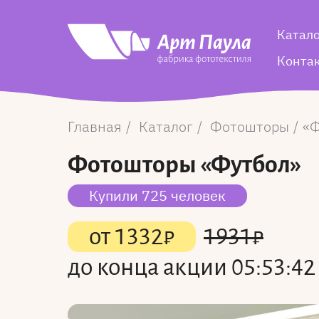
Катал
Конта
Главная
Каталог
Фотошторы
Ф
Фотошторы
«Футбол»
Купили 725 человек
от
1332
₽
1931
₽
до конца акции
05:53:41