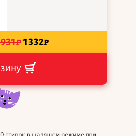
1931
₽
1332
₽
рзину
50 стирок в щадящем режиме при