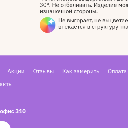
30°. Не отбеливать. Изделие мо
изнаночной стороны.
Не выгорает, не выцветает
впекается в структуру тк
Акции
Отзывы
Как замерить
Оплата
акты
 офис 310