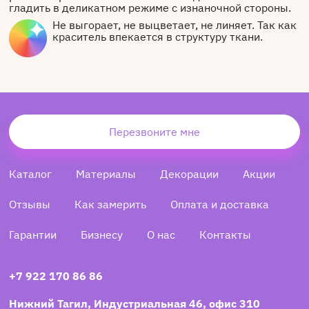
гладить в деликатном режиме с изнаночной стороны.
Не выгорает, не выцветает, не линяет. Так как
краситель впекается в структуру ткани.
Перезвоните мне
Каталог
Материалы
Декорации
Акции
Отзывы
Как замерить
Оплата и доставка
Гарантии
Бизнесу
О нас
Контакты
+7 922 170 86 86
Нижний Тагил, Индустриальная 46, офис 310