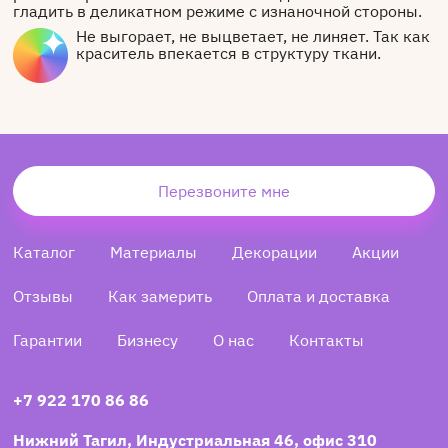
гладить в деликатном режиме с изнаночной стороны.
Не выгорает, не выцветает, не линяет. Так как
краситель впекается в структуру ткани.
Перезвоните мне
Каталог
Материалы
Декорации
Акции
Отзывы
Как замерить
Оплата и доставка
Гарантии
Бизнесу
О нас
Контакты
+7 922 170 86 86
Нижний Тагил, Индустриальная 46, офис 310