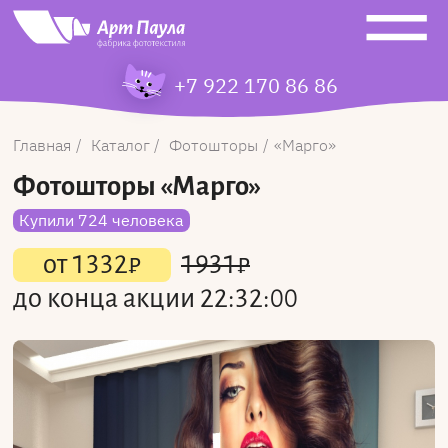
+7 922 170 86 86
Главная
Каталог
Фотошторы
Марго
Фотошторы
«Марго»
Купили 724 человека
от
1332
₽
1931
₽
до конца акции
22:32:00