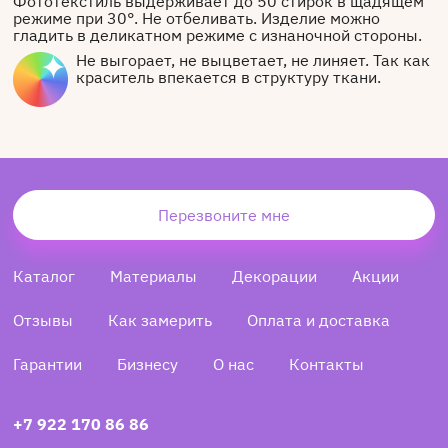
Фототекстиль выдерживает до 50 стирок в щадящем
режиме при 30°. Не отбеливать. Изделие можно
гладить в деликатном режиме с изнаночной стороны.
Не выгорает, не выцветает, не линяет. Так как
краситель впекается в структуру ткани.
Перезвоните мне
Каталог
Материалы
Декорации
Акции
Отзывы
Как замерить
Оплата и доставка
Гарантии
Бизнесу
О нас
Контакты
+7 922 170 86 86