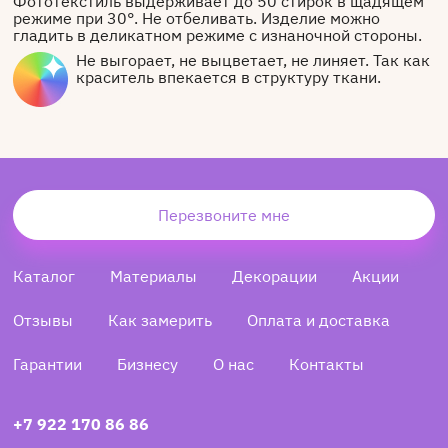
Фототекстиль выдерживает до 50 стирок в щадящем
режиме при 30°. Не отбеливать. Изделие можно
гладить в деликатном режиме с изнаночной стороны.
Не выгорает, не выцветает, не линяет. Так как
краситель впекается в структуру ткани.
Перезвоните мне
Каталог
Материалы
Декорации
Акции
Отзывы
Как замерить
Оплата и доставка
Гарантии
Бизнесу
О нас
Контакты
+7 922 170 86 86