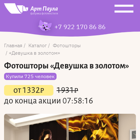
+7 922 170 86 86
Главная
Каталог
Фотошторы
Девушка в золотом
Фотошторы
«Девушка в золотом»
Купили 725 человек
от
1332
₽
1931
₽
до конца акции
07:58:16