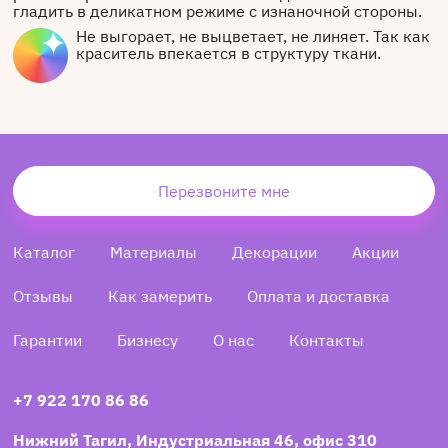
гладить в деликатном режиме с изнаночной стороны.
Не выгорает, не выцветает, не линяет. Так как
краситель впекается в структуру ткани.
Перезвоните мне
Каталог
Материалы
Декорации
Акции
Отзывы
Как замерить
Оплата и доставка
Гарантии
Бизнесу
О нас
Контакты
+7 922 170 86 86
Нижний Тагил, Индустриальная 46, офис 310