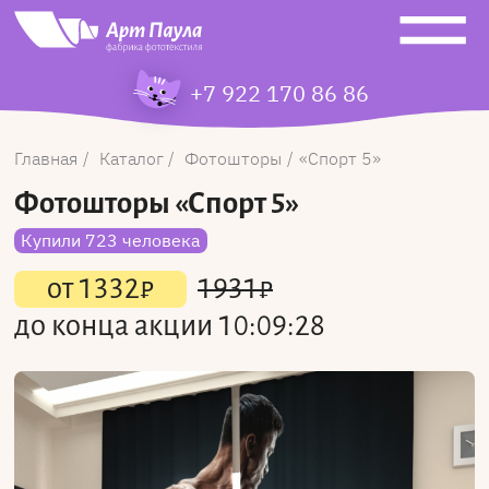
+7 922 170 86 86
Главная
Каталог
Фотошторы
Спорт 5
Фотошторы
«Спорт 5»
Купили 723 человека
от
1332
₽
1931
₽
до конца акции
10:09:28