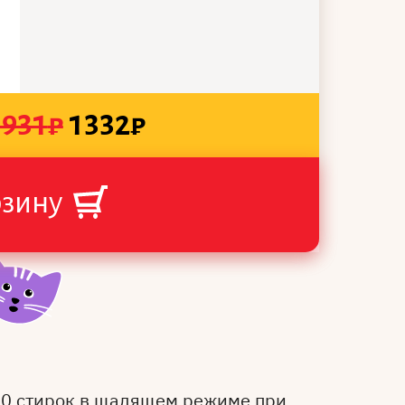
1931
₽
1332
₽
рзину
50 стирок в щадящем режиме при