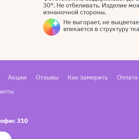
30°. Не отбеливать. Изделие мо
изнаночной стороны.
Не выгорает, не выцветает
впекается в структуру тк
Акции
Отзывы
Как замерить
Оплата
акты
 офис 310