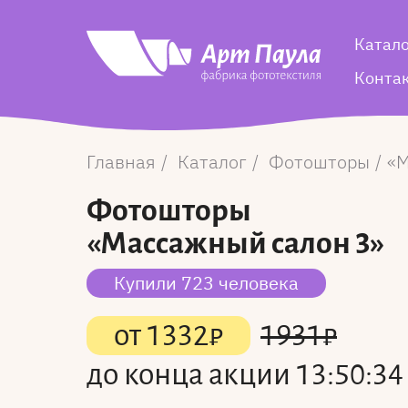
Катал
Конта
Главная
Каталог
Фотошторы
М
Фотошторы
«Массажный салон 3»
Купили 723 человека
от
1332
₽
1931
₽
до конца акции
13:50:33