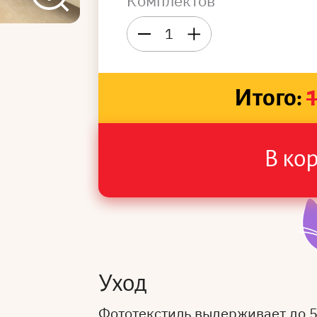
Комплектов
1
Итого:
В ко
Уход
Фототекстиль выдерживает до 