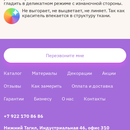
гладить в деликатном режиме с изнаночной стороны.
Не выгорает, не выцветает, не линяет. Так как
краситель впекается в структуру ткани.
Перезвоните мне
Каталог
Материалы
Декорации
Акции
Отзывы
Как замерить
Оплата и доставка
Гарантии
Бизнесу
О нас
Контакты
+7 922 170 86 86
Нижний Тагил, Индустриальная 46, офис 310