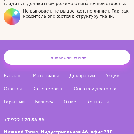
гладить в деликатном режиме с изнаночной стороны.
Не выгорает, не выцветает, не линяет. Так как
краситель впекается в структуру ткани.
Перезвоните мне
Каталог
Материалы
Декорации
Акции
Отзывы
Как замерить
Оплата и доставка
Гарантии
Бизнесу
О нас
Контакты
+7 922 170 86 86
Нижний Тагил, Индустриальная 46, офис 310