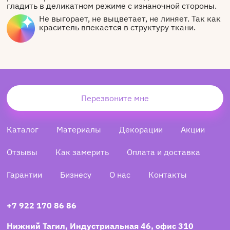
гладить в деликатном режиме с изнаночной стороны.
Не выгорает, не выцветает, не линяет. Так как
краситель впекается в структуру ткани.
Перезвоните мне
Каталог
Материалы
Декорации
Акции
Отзывы
Как замерить
Оплата и доставка
Гарантии
Бизнесу
О нас
Контакты
+7 922 170 86 86
Нижний Тагил, Индустриальная 46, офис 310