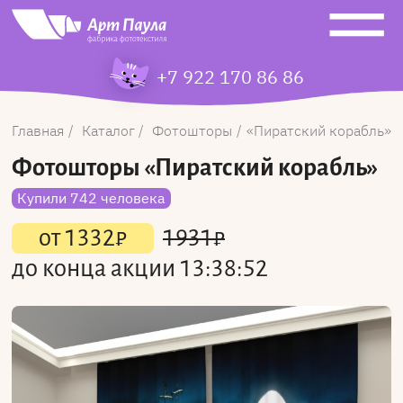
+7 922 170 86 86
Главная
Каталог
Фотошторы
Пиратский корабль
Фотошторы
«Пиратский корабль»
Купили 742 человека
от
1332
₽
1931
₽
до конца акции
13:38:52