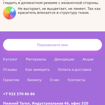
гладить в деликатном режиме с изнаночной стороны.
Не выгорает, не выцветает, не линяет. Так как
краситель впекается в структуру ткани.
Перезвоните мне
Каталог
Материалы
Декорации
Акции
Отзывы
Как замерить
Оплата и доставка
Гарантии
Бизнесу
О нас
Контакты
+7 922 170 86 86
Нижний Тагил, Индустриальная 46, офис 310