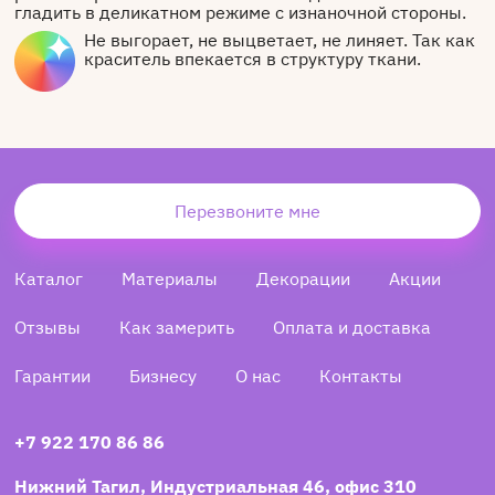
гладить в деликатном режиме с изнаночной стороны.
Не выгорает, не выцветает, не линяет. Так как
краситель впекается в структуру ткани.
Перезвоните мне
Каталог
Материалы
Декорации
Акции
Отзывы
Как замерить
Оплата и доставка
Гарантии
Бизнесу
О нас
Контакты
+7 922 170 86 86
Нижний Тагил, Индустриальная 46, офис 310