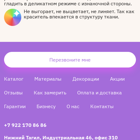
гладить в деликатном режиме с изнаночной стороны.
Не выгорает, не выцветает, не линяет. Так как
краситель впекается в структуру ткани.
Перезвоните мне
Каталог
Материалы
Декорации
Акции
Отзывы
Как замерить
Оплата и доставка
Гарантии
Бизнесу
О нас
Контакты
+7 922 170 86 86
Нижний Тагил, Индустриальная 46, офис 310