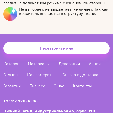
гладить в деликатном режиме с изнаночной стороны.
Не выгорает, не выцветает, не линяет. Так как
краситель впекается в структуру ткани.
Перезвоните мне
Каталог
Материалы
Декорации
Акции
Отзывы
Как замерить
Оплата и доставка
Гарантии
Бизнесу
О нас
Контакты
+7 922 170 86 86
Нижний Тагил, Индустриальная 46, офис 310