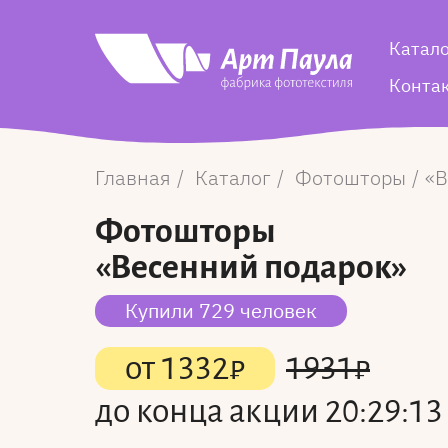
Катал
Конта
Главная
Каталог
Фотошторы
В
Фотошторы
«Весенний подарок»
Купили 729 человек
от
1332
₽
1931
₽
до конца акции
20:29:12