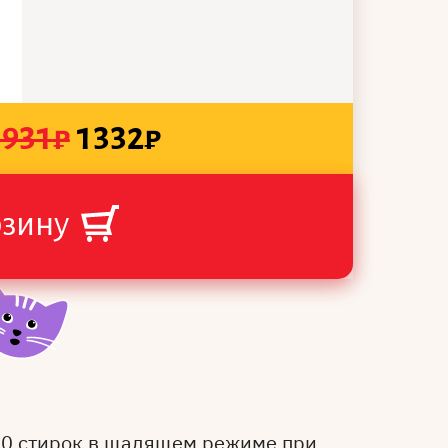
1931
₽
1332
₽
рзину
50 стирок в щадящем режиме при