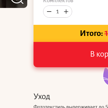
Комплектов
1
Итого:
В ко
Уход
Фототекстиль выдерживает до 