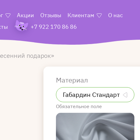
ог
Акции
Отзывы
Клиентам
О нас
кты
+7 922 170 86 86
есенний подарок
Материал
Обязательное поле