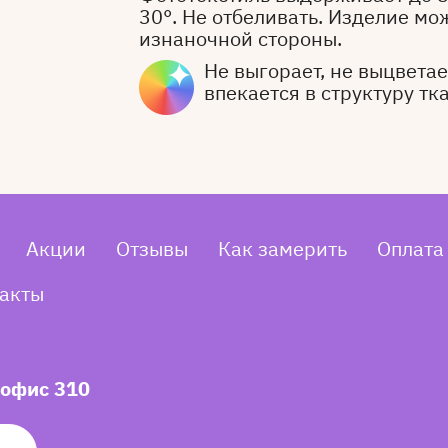
30°. Не отбеливать. Изделие мо
изнаночной стороны.
Не выгорает, не выцветает
впекается в структуру тк
Акции
Отзывы
Как замерить
Оплата
акты
 офис 310